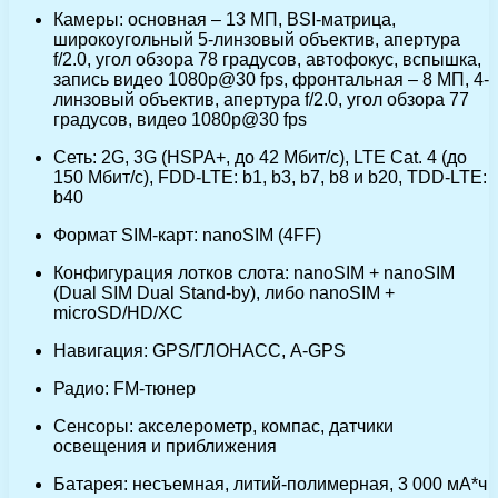
Камеры: основная – 13 МП, BSI-матрица,
широкоугольный 5-линзовый объектив, апертура
f/2.0, угол обзора 78 градусов, автофокус, вспышка,
запись видео 1080p@30 fps, фронтальная – 8 МП, 4-
линзовый объектив, апертура f/2.0, угол обзора 77
градусов, видео 1080p@30 fps
Сеть: 2G, 3G (HSPA+, до 42 Мбит/с), LTE Cat. 4 (до
150 Мбит/с), FDD-LTE: b1, b3, b7, b8 и b20, TDD-LTE:
b40
Формат SIM-карт: nanoSIM (4FF)
Конфигурация лотков слота: nanoSIM + nanoSIM
(Dual SIM Dual Stand-by), либо nanoSIM +
microSD/HD/XC
Навигация: GPS/ГЛОНАСС, A-GPS
Радио: FM-тюнер
Сенсоры: акселерометр, компас, датчики
освещения и приближения
Батарея: несъемная, литий-полимерная, 3 000 мА*ч