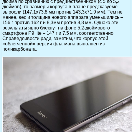
дюйма по сравнению с предшественником (с 5 до 5,2
дюймов), то размеры корпуса в плане предсказуемо
выросли (147,1х73,8 мм против 143,3х71,9 мм). Тем не
менее, вес и толщина нового аппарата уменьшились –
156 г против 162 г и 8,3мм против 8,8 мм. Однако эти
результаты явно блекнут на фоне 5,2-дюймового
смартфона P9 lite – 147 г и 7,5 мм, соответственно.
Справедливости ради, заметим, что корпус этой
«облегченной» версии флагмана выполнен из
поликарбоната.