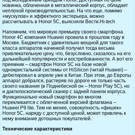
новинка, облаченная в металлический корпус, обладает
неплохой производительностью. На что еще, помимо
«мускулов» и эффектного экстерьера, можно
рассчитывать в Honor 5C, выясняли Вести.Hi-tech
Напомним, что мировую премьеру своего смартфона
Honor 4C компания Huawei провела в прошлом году в
Москве. Бюджетник с удивительно мощной для такого
класса аппаратов начинкой получил тогда весьма
привлекательную цену, что, безусловно, сказалось на его
дальнейшей популярности и востребованности. А вот его
преемник – смартфон Honor 5C на базе новой
однокристальной системы от HiSilicon (читай Huawei) –
дебютировал в апреле уже в Китае. При этом, до Европы
аппарат добрался, растеряв по дороге не только часть
своего названия (в Поднебесной он – Honor Play 5C), но
и дактилоскопический сканер с задней панели корпуса.
Функционально новый смартфон во многом
перекликается с облегченной версией флагмана –
Huawei P9 lite. Тем не менее, совокупность «фишек»
Honor 5C, наряду с доступной ценой, может привлечь к
нему внимание дотошных покупателей.
Технические характеристики