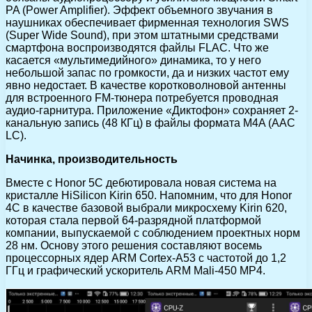
PA (Power Amplifier). Эффект объемного звучания в
наушниках обеспечивает фирменная технология SWS
(Super Wide Sound), при этом штатными средствами
смартфона воспроизводятся файлы FLAC. Что же
касается «мультимедийного» динамика, то у него
небольшой запас по громкости, да и низких частот ему
явно недостает. В качестве коротковолновой антенны
для встроенного FM-тюнера потребуется проводная
аудио-гарнитура. Приложение «Диктофон» сохраняет 2-
канальную запись (48 КГц) в файлы формата M4A (ААС
LC).
Начинка, производительность
Вместе с Honor 5C дебютировала новая система на
кристалле HiSilicon Kirin 650. Напомним, что для Honor
4C в качестве базовой выбрали микросхему Kirin 620,
которая стала первой 64-разрядной платформой
компании, выпускаемой с соблюдением проектных норм
28 нм. Основу этого решения составляют восемь
процессорных ядер ARM Cortex-A53 с частотой до 1,2
ГГц и графический ускоритель ARM Mali-450 MP4.