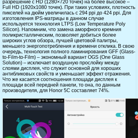
разрешение с HD (1280×720 точек) на более высокое –
Full HD (1920х1080 точек). При таких условиях, плотность
пикселей на дюйм увеличилась с 294 ppi до 424 ppi. Для
изготовления IPS-матрицы в данном случае
используется технология LTPS (Low Temperature Poly
Silicon). Напомним, что замена аморфного кремния
поликристаллическим, позволяет добиться более
широких углов обзора, лучшей цветовой палитры,
меньшего энергопотребления и времени отклика. В свою
очередь, технология полного ламинирования GFF (Glass-
to-Film-to-Film) – экономный вариант OGS (One Glass
Solution) – исключает воздушную прослойку между
слоями дисплея, что служит основной для хороших
антибликовых свойств и уменьшает эффект отражения.
Что же касается соотношения площади дисплея к
площади всей передней панели, то она, по данным
производителя, для Honor 5C составляет 74%.