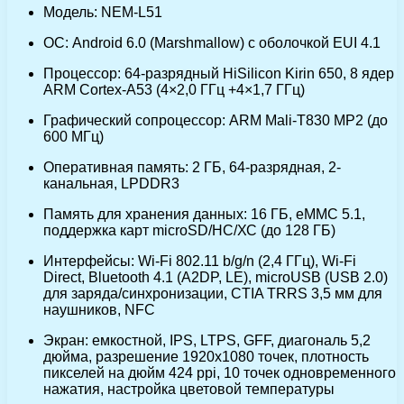
Модель: NEM-L51
ОС: Android 6.0 (Marshmallow) с оболочкой EUI 4.1
Процессор: 64-разрядный HiSilicon Kirin 650, 8 ядер
ARM Cortex-A53 (4×2,0 ГГц +4×1,7 ГГц)
Графический сопроцессор: ARM Mali-T830 MP2 (до
600 МГц)
Оперативная память: 2 ГБ, 64-разрядная, 2-
канальная, LPDDR3
Память для хранения данных: 16 ГБ, eMMC 5.1,
поддержка карт microSD/HC/ХС (до 128 ГБ)
Интерфейсы: Wi-Fi 802.11 b/g/n (2,4 ГГц), Wi-Fi
Direct, Bluetooth 4.1 (A2DP, LE), microUSB (USB 2.0)
для заряда/синхронизации, CTIA TRRS 3,5 мм для
наушников, NFC
Экран: емкостной, IPS, LTPS, GFF, диагональ 5,2
дюйма, разрешение 1920х1080 точек, плотность
пикселей на дюйм 424 ppi, 10 точек одновременного
нажатия, настройка цветовой температуры