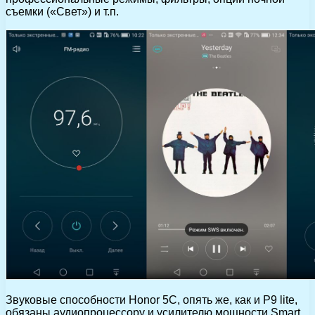
съемки («Свет») и т.п.
Звуковые способности Honor 5C, опять же, как и P9 lite,
обязаны аудиопроцессору и усилителю мощности Smart