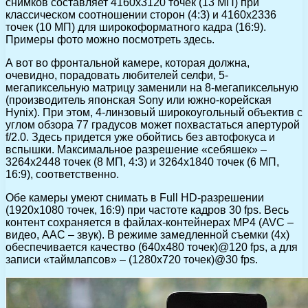
снимков составляет 4160х3120 точек (13 МП) при
классическом соотношении сторон (4:3) и 4160х2336
точек (10 МП) для широкоформатного кадра (16:9).
Примеры фото можно посмотреть здесь.
А вот во фронтальной камере, которая должна,
очевидно, порадовать любителей селфи, 5-
мегапиксельную матрицу заменили на 8-мегапиксельную
(производитель японская Sony или южно-корейская
Hynix). При этом, 4-линзовый широкоугольный объектив с
углом обзора 77 градусов может похвастаться апертурой
f/2.0. Здесь придется уже обойтись без автофокуса и
вспышки. Максимальное разрешение «себяшек» –
3264х2448 точек (8 МП, 4:3) и 3264х1840 точек (6 МП,
16:9), соответственно.
Обе камеры умеют снимать в Full HD-разрешении
(1920х1080 точек, 16:9) при частоте кадров 30 fps. Весь
контент сохраняется в файлах-контейнерах MP4 (AVC –
видео, AAC – звук). В режиме замедленной съемки (4x)
обеспечивается качество (640х480 точек)@120 fps, а для
записи «таймлапсов» – (1280х720 точек)@30 fps.