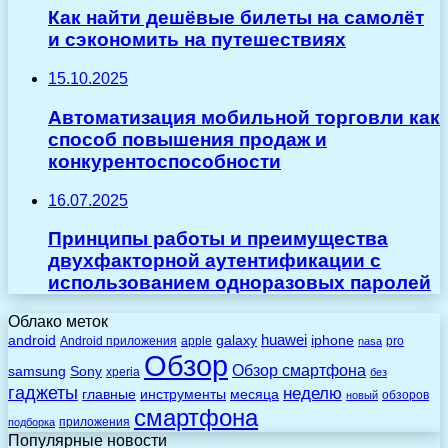
Как найти дешёвые билеты на самолёт
и сэкономить на путешествиях
15.10.2025
Автоматизация мобильной торговли как
способ повышения продаж и
конкурентоспособности
16.07.2025
Принципы работы и преимущества
двухфакторной аутентификации с
использованием одноразовых паролей
Облако меток
huawei
android
galaxy
iphone
Android приложения
apple
pro
nasa
Обзор
Обзор смартфона
Sony
samsung
xperia
без
гаджеты
неделю
главные
инструменты
месяца
обзоров
новый
смартфона
приложения
подборка
Популярные новости