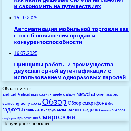
и сэкономить на путешествиях
15.10.2025
Автоматизация мобильной торговли как
способ повышения продаж и
конкурентоспособности
16.07.2025
Принципы работы и преимущества
двухфакторной аутентификации с
использованием одноразовых паролей
Облако меток
huawei
android
galaxy
iphone
Android приложения
apple
pro
nasa
Обзор
Обзор смартфона
Sony
samsung
xperia
без
гаджеты
неделю
главные
инструменты
месяца
обзоров
новый
смартфона
приложения
подборка
Популярные новости