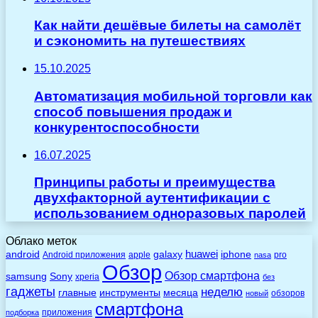
Как найти дешёвые билеты на самолёт
и сэкономить на путешествиях
15.10.2025
Автоматизация мобильной торговли как
способ повышения продаж и
конкурентоспособности
16.07.2025
Принципы работы и преимущества
двухфакторной аутентификации с
использованием одноразовых паролей
Облако меток
huawei
android
galaxy
iphone
Android приложения
apple
pro
nasa
Обзор
Обзор смартфона
Sony
samsung
xperia
без
гаджеты
неделю
главные
инструменты
месяца
обзоров
новый
смартфона
приложения
подборка