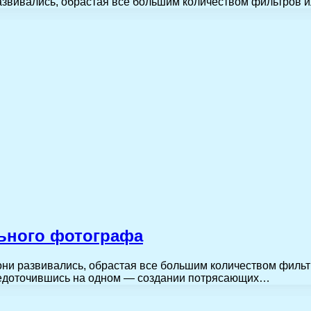
вивались, обрастая все большим количеством фильтров и
льного фотографа
и развивались, обрастая все большим количеством фильт
средоточившись на одном — создании потрясающих…