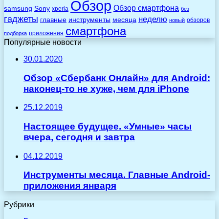
Обзор
Обзор смартфона
Sony
samsung
xperia
без
гаджеты
неделю
главные
инструменты
месяца
обзоров
новый
смартфона
приложения
подборка
Популярные новости
30.01.2020
Обзор «Сбербанк Онлайн» для Android:
наконец-то не хуже, чем для iPhone
25.12.2019
Настоящее будущее. «Умные» часы
вчера, сегодня и завтра
04.12.2019
Инструменты месяца. Главные Android-
приложения января
Рубрики