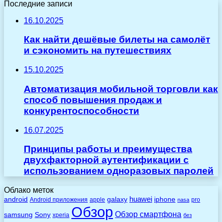
Последние записи
16.10.2025
Как найти дешёвые билеты на самолёт
и сэкономить на путешествиях
15.10.2025
Автоматизация мобильной торговли как
способ повышения продаж и
конкурентоспособности
16.07.2025
Принципы работы и преимущества
двухфакторной аутентификации с
использованием одноразовых паролей
Облако меток
huawei
android
galaxy
iphone
Android приложения
apple
pro
nasa
Обзор
Обзор смартфона
Sony
samsung
xperia
без