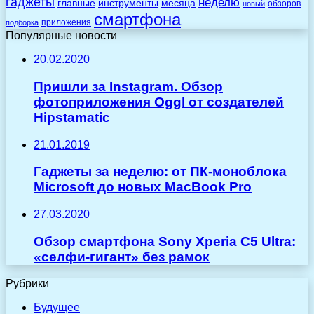
гаджеты
неделю
главные
инструменты
месяца
обзоров
новый
смартфона
приложения
подборка
Популярные новости
20.02.2020
Пришли за Instagram. Обзор
фотоприложения Oggl от создателей
Hipstamatic
21.01.2019
Гаджеты за неделю: от ПК-моноблока
Microsoft до новых MacBook Pro
27.03.2020
Обзор смартфона Sony Xperia C5 Ultra:
«селфи-гигант» без рамок
Рубрики
Будущее