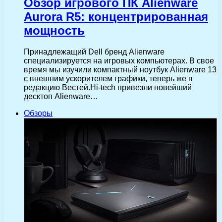
Обзор игрового ПК Alienware
Aurora R5: концентрированная
мощность
Принадлежащий Dell бренд Alienware
специализируется на игровых компьютерах. В свое
время мы изучили компактный ноутбук Alienware 13
с внешним ускорителем графики, теперь же в
редакцию Вестей.Hi-tech привезли новейший
десктоп Alienware…
Обзоры