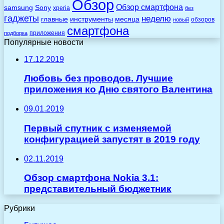
Обзор
Обзор смартфона
Sony
samsung
xperia
без
гаджеты
неделю
главные
инструменты
месяца
обзоров
новый
смартфона
приложения
подборка
Популярные новости
17.12.2019
Любовь без проводов. Лучшие
приложения ко Дню святого Валентина
09.01.2019
Первый спутник с изменяемой
конфигурацией запустят в 2019 году
02.11.2019
Обзор смартфона Nokia 3.1:
представительный бюджетник
Рубрики