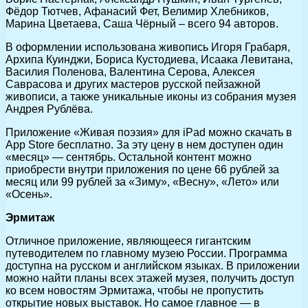
Фёдор Тютчев, Афанасий Фет, Велимир Хлебников,
Марина Цветаева, Саша Чёрный – всего 94 авторов.
В оформлении использована живопись Игоря Грабаря,
Архипа Куинджи, Бориса Кустодиева, Исаака Левитана,
Василия Поленова, Валентина Серова, Алексея
Саврасова и других мастеров русской пейзажной
живописи, а также уникальные иконы из собрания музея
Андрея Рублёва.
Приложение «Живая поэзия» для iPad можно скачать в
App Store бесплатно. За эту цену в нем доступен один
«месяц» — сентябрь. Остальной контент можно
приобрести внутри приложения по цене 66 рублей за
месяц или 99 рублей за «Зиму», «Весну», «Лето» или
«Осень».
Эрмитаж
Отличное приложение, являющееся гигантским
путеводителем по главному музею России. Программа
доступна на русском и английском языках. В приложении
можно найти планы всех этажей музея, получить доступ
ко всем новостям Эрмитажа, чтобы не пропустить
открытие новых выставок. Но самое главное — в