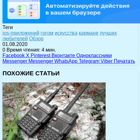
Теги
ios-приложений
гогом
искусства
кармане
лучших
любителей
Обзор
01.08.2020
0
Время чтения: 4 мин.
Facebook
X
Pinterest
Вконтакте
Одноклассники
Messenger
Messenger
WhatsApp
Telegram
Viber
Печатать
ПОХОЖИЕ СТАТЬИ