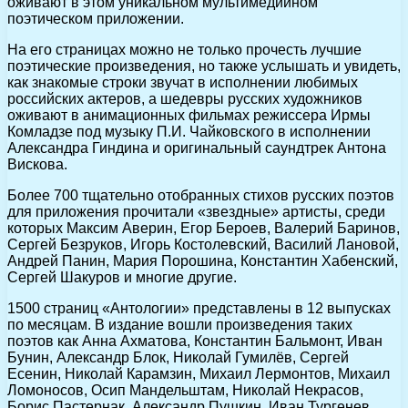
оживают в этом уникальном мультимедийном
поэтическом приложении.
На его страницах можно не только прочесть лучшие
поэтические произведения, но также услышать и увидеть,
как знакомые строки звучат в исполнении любимых
российских актеров, а шедевры русских художников
оживают в анимационных фильмах режиссера Ирмы
Комладзе под музыку П.И. Чайковского в исполнении
Александра Гиндина и оригинальный саундтрек Антона
Вискова.
Более 700 тщательно отобранных стихов русских поэтов
для приложения прочитали «звездные» артисты, среди
которых Максим Аверин, Егор Бероев, Валерий Баринов,
Сергей Безруков, Игорь Костолевский, Василий Лановой,
Андрей Панин, Мария Порошина, Константин Хабенский,
Сергей Шакуров и многие другие.
1500 страниц «Антологии» представлены в 12 выпусках
по месяцам. В издание вошли произведения таких
поэтов как Анна Ахматова, Константин Бальмонт, Иван
Бунин, Александр Блок, Николай Гумилёв, Сергей
Есенин, Николай Карамзин, Михаил Лермонтов, Михаил
Ломоносов, Осип Мандельштам, Николай Некрасов,
Борис Пастернак, Александр Пушкин, Иван Тургенев,