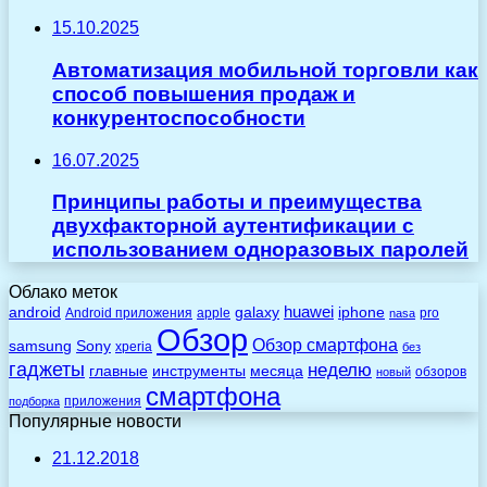
15.10.2025
Автоматизация мобильной торговли как
способ повышения продаж и
конкурентоспособности
16.07.2025
Принципы работы и преимущества
двухфакторной аутентификации с
использованием одноразовых паролей
Облако меток
huawei
android
galaxy
iphone
Android приложения
apple
pro
nasa
Обзор
Обзор смартфона
Sony
samsung
xperia
без
гаджеты
неделю
главные
инструменты
месяца
обзоров
новый
смартфона
приложения
подборка
Популярные новости
21.12.2018