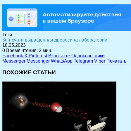
Теги
3d-печати
выращенная
древесина
лаборатории
18.05.2023
0
Время чтения: 2 мин.
Facebook
X
Pinterest
Вконтакте
Одноклассники
Messenger
Messenger
WhatsApp
Telegram
Viber
Печатать
ПОХОЖИЕ СТАТЬИ