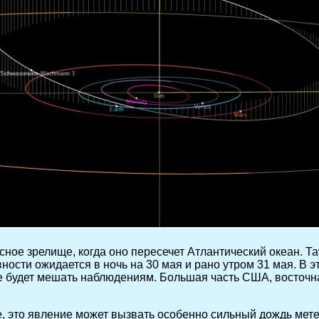
сное зрелище, когда оно пересечет Атлантический океан. Та
ости ожидается в ночь на 30 мая и рано утром 31 мая. В э
а не будет мешать наблюдениям. Большая часть США, восто
, это явление может вызвать особенно сильный дождь метео