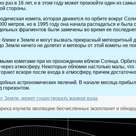
ко раз в 16 лет, и в этом году может произойти один из с
ой стороны.
ическая комета, которая движется по орбите вокруг Солнц
000 метров, но в 1995 году она начала распадаться и была
дельных фрагментов были замечены во время ее последнего
е ближе к Земле и могут вызвать прекрасный метеоритный до
о Земли ничего не долетит и метеоры от этой кометы не по
ми кометами при их прохождении вблизи Солнца. Орбита 
 через атмосферу. Некоторые обломки настолько малы, что
орают вскоре после входа в атмосферу, причем достаточно 
добных астрономических явлений. В начале месяца прибыл
д горизонтом.
от Земли, может существовать жидкая вода
риха изучила эволюцию бесчисленных экзопланет и обнаруж