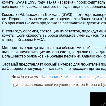
кометы SW3 в 1995 году. Такая «встреча» происходит толь
наблюдений. К сожалению, его не будет видно с европейск
Комета 73P/Швассмана-Вахмана (SW3) — это короткопериод
лет. Первоначально ее диаметр оценивался более чем в 1
Со временем комета продолжала распадаться: десятки от
В этом году обломки, состоящие из остатков, подойдут ещ
кометы. Если скорость выброса обломков уменьшится, то д
метеорной среды НАСА.
Метеоритные дожди вызываются обломками, выбрасываемы
вызывая впечатляющие полосы света, когда они проходят
Большинство обломков не больше песчинки. Однако они сг
Этот май представляет особый интерес для любителей по
из Северного полушария, так как он не проходит прямо на
Читайте также:
На планетах, сильно отличающихся 
Группа исследователей из университетов Берна и Цю