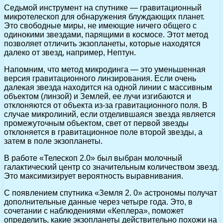
Седьмой инструмент на спутнике — гравитационный
микротелескоп для обнаружения блуждающих планет.
Это свободные миры, не имеющие ничего общего с
одинокими звездами, парящими в космосе. Этот метод
позволяет отличить экзопланеты, которые находятся
далеко от звезд, например, Нептун.
Напомним, что метод микродинга — это уменьшенная
версия гравитационного линзирования. Если очень
далекая звезда находится на одной линии с массивным
объектом (линзой) и Землей, ее лучи изгибаются и
отклоняются от объекта из-за гравитационного поля. В
случае микролиний, если отделившаяся звезда является
промежуточным объектом, свет от первой звезды
отклоняется в гравитационное поле второй звезды, а
затем в поле экзопланеты.
В работе «Телескоп 2.0» был выбран молочный
галактический центр со значительным количеством звезд.
Это максимизирует вероятность выравнивания.
С появлением спутника «Земля 2. 0» астрономы получат
дополнительные данные через четыре года. Это, в
сочетании с наблюдениями «Кеплера», поможет
определить, какие экзопланеты действительно похожи на