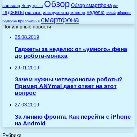
Обзор
Обзор смартфона
Sony
samsung
xperia
без
гаджеты
неделю
главные
инструменты
месяца
обзоров
новый
смартфона
приложения
подборка
Популярные новости
26.08.2019
Гаджеты за неделю: от «умного» фена
до робота-монаха
29.01.2019
Зачем нужны четвероногие роботы?
Пример ANYmal дает ответ на этот
вопрос
27.03.2019
За линию фронта. Как перейти с iPhone
на Android
Рубрики