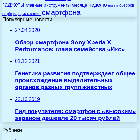
гаджеты
неделю
главные
инструменты
месяца
обзоров
новый
смартфона
приложения
подборка
Популярные новости
27.04.2020
Обзор смартфона Sony Xperia X
Performance: глава семейства «Икс»
01.12.2021
Генетика развития подтверждает общее
происхождение выделительных
органов разных групп животных
22.10.2019
Гид покупателя: cмартфон с «высоким»
экраном дешевле 20 тысяч рублей
Рубрики