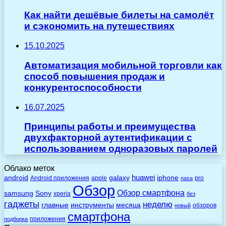
Как найти дешёвые билеты на самолёт
и сэкономить на путешествиях
15.10.2025
Автоматизация мобильной торговли как
способ повышения продаж и
конкурентоспособности
16.07.2025
Принципы работы и преимущества
двухфакторной аутентификации с
использованием одноразовых паролей
Облако меток
huawei
android
galaxy
iphone
Android приложения
apple
pro
nasa
Обзор
Обзор смартфона
Sony
samsung
xperia
без
гаджеты
неделю
главные
инструменты
месяца
обзоров
новый
смартфона
приложения
подборка