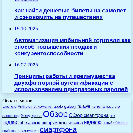
Как найти дешёвые билеты на самолёт
и сэкономить на путешествиях
15.10.2025
Автоматизация мобильной торговли как
способ повышения продаж и
конкурентоспособности
16.07.2025
Принципы работы и преимущества
двухфакторной аутентификации с
использованием одноразовых паролей
Облако меток
huawei
android
galaxy
iphone
Android приложения
apple
pro
nasa
Обзор
Обзор смартфона
Sony
samsung
xperia
без
гаджеты
неделю
главные
инструменты
месяца
обзоров
новый
смартфона
приложения
подборка