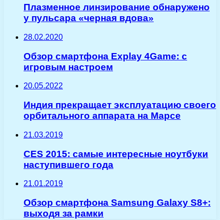
Плазменное линзирование обнаружено
у пульсара «черная вдова»
28.02.2020
Обзор смартфона Explay 4Game: c
игровым настроем
20.05.2022
Индия прекращает эксплуатацию своего
орбитального аппарата на Марсе
21.03.2019
CES 2015: самые интересные ноутбуки
наступившего года
21.01.2019
Обзор смартфона Samsung Galaxy S8+:
выходя за рамки