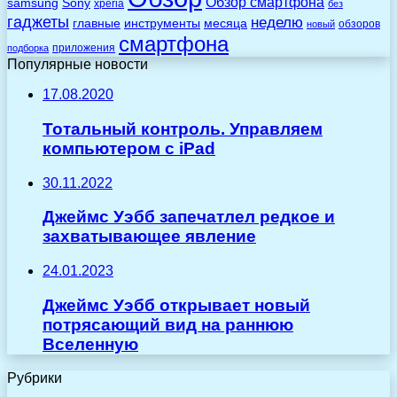
Обзор смартфона
Sony
samsung
xperia
без
гаджеты
неделю
главные
инструменты
месяца
обзоров
новый
смартфона
приложения
подборка
Популярные новости
17.08.2020
Тотальный контроль. Управляем
компьютером с iPad
30.11.2022
Джеймс Уэбб запечатлел редкое и
захватывающее явление
24.01.2023
Джеймс Уэбб открывает новый
потрясающий вид на раннюю
Вселенную
Рубрики