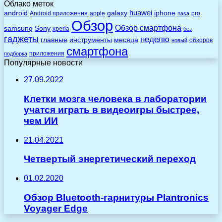
Облако меток
huawei
android
galaxy
iphone
Android приложения
apple
pro
nasa
Обзор
Обзор смартфона
Sony
samsung
xperia
без
гаджеты
неделю
главные
инструменты
месяца
обзоров
новый
смартфона
приложения
подборка
Популярные новости
27.09.2022
Клетки мозга человека в лаборатории
учатся играть в видеоигры быстрее,
чем ИИ
21.04.2021
Четвертый энергетический переход
01.02.2020
Обзор Bluetooth-гарнитуры Plantronics
Voyager Edge