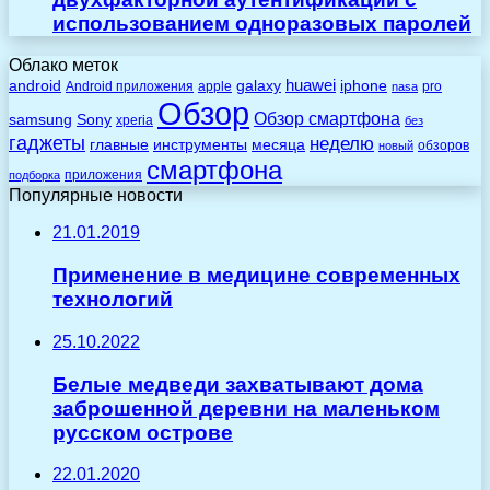
использованием одноразовых паролей
Облако меток
huawei
android
galaxy
iphone
Android приложения
apple
pro
nasa
Обзор
Обзор смартфона
Sony
samsung
xperia
без
гаджеты
неделю
главные
инструменты
месяца
обзоров
новый
смартфона
приложения
подборка
Популярные новости
21.01.2019
Применение в медицине современных
технологий
25.10.2022
Белые медведи захватывают дома
заброшенной деревни на маленьком
русском острове
22.01.2020