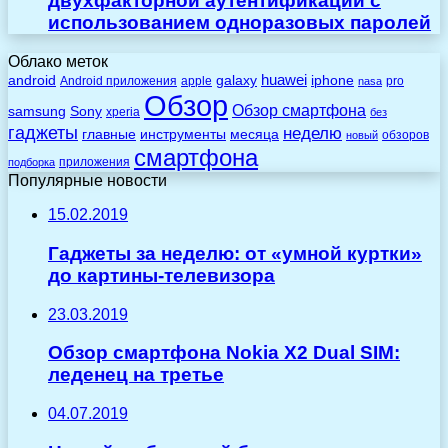
двухфакторной аутентификации с
использованием одноразовых паролей
Облако меток
huawei
android
galaxy
iphone
Android приложения
apple
pro
nasa
Обзор
Обзор смартфона
Sony
samsung
xperia
без
гаджеты
неделю
главные
инструменты
месяца
обзоров
новый
смартфона
приложения
подборка
Популярные новости
15.02.2019
Гаджеты за неделю: от «умной куртки»
до картины-телевизора
23.03.2019
Обзор смартфона Nokia X2 Dual SIM:
леденец на третье
04.07.2019