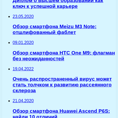
Диплом о высшем образовании как
ключ к успешной карьере
23.05.2020
Обзор смартфона Meizu M3 Note:
отшлифованный фаблет
09.01.2020
Обзор смартфона HTC One M9: флагман
без неожиданностей
19.04.2022
Очень распространенный вирус может
стать толчком к развитию рассеянного
склероза
21.04.2020
Обзор смартфона Huawei Ascend P6S:
найди 10 отличий