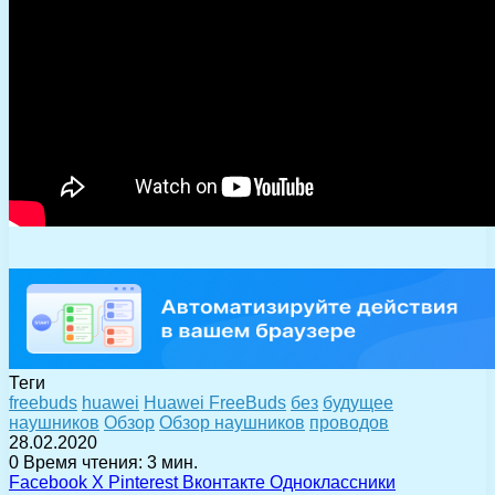
Теги
freebuds
huawei
Huawei FreeBuds
без
будущее
наушников
Обзор
Обзор наушников
проводов
28.02.2020
0
Время чтения: 3 мин.
Facebook
X
Pinterest
Вконтакте
Одноклассники