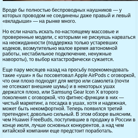
Вроде бы полностью беспроводных наушников — у
которых проводом не соединены даже правый и левый
«вкладыши» — на рынке много.
Но если начать искать по-настоящему массовые и
проверенные модели, с которыми не рискуешь нарваться
на неожиданности (поддержка только устаревших
кодеков, возмутительно малое время автономной
работы, нестабильное подключение, ненужные
навороты), то выбор катастрофически сужается.
Еще пару месяцев назад на просьбу порекомендовать
такие «уши» я бы посоветовал Apple AirPods c оговоркой,
что они плохо подходят для метро или самолета (почти
не отсекают внешние шумы) и в некоторых ушах
держатся плохо, или Samsung Gear Icon X второго
поколения с оговоркой, что фитнес-функции в них —
чистый маркетинг, а посадка в ушах, хотя и надежная,
может быть некомфортной. Теперь появился третий
претендент, довольно сильный. В этом обзоре выясним,
чем Huawei FreeBuds, поступившие в продажу в России в
конце июля, лучше основных конкурентов, а над чем
китайской компании еще предстоит поработать.