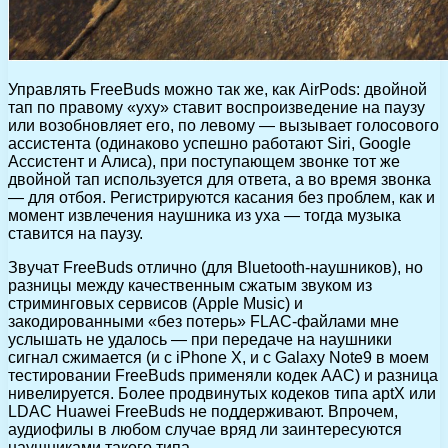
Управлять FreeBuds можно так же, как AirPods: двойной
тап по правому «уху» ставит воспроизведение на паузу
или возобновляет его, по левому — вызывает голосового
ассистента (одинаково успешно работают Siri, Google
Ассистент и Алиса), при поступающем звонке тот же
двойной тап используется для ответа, а во время звонка
— для отбоя. Регистрируются касания без проблем, как и
момент извлечения наушника из уха — тогда музыка
ставится на паузу.
Звучат FreeBuds отлично (для Bluetooth-наушников), но
разницы между качественным сжатым звуком из
стриминговых сервисов (Apple Music) и
закодированными «без потерь» FLAC-файлами мне
услышать не удалось — при передаче на наушники
сигнал сжимается (и с iPhone X, и с Galaxy Note9 в моем
тестировании FreeBuds применяли кодек AAC) и разница
нивелируется. Более продвинутых кодеков типа aptX или
LDAC Huawei FreeBuds не поддерживают. Впрочем,
аудиофилы в любом случае вряд ли заинтересуются
наушниками такого типа.