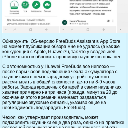
Обнаружить iOS-версию FreeBuds Assistant в App Store
на момент публикации обзора мне не удалось (а как же
конкуренция с Apple, Huawei?!), так что у владельцев
iPhone шансов обновить прошивку наушников пока нет.
C автономностью у Huawei FreeBuds все неплохо —
после пары часов подключения чехла-аккумулятора с
наушниками в нем к зарядному устройству можно
рассчитывать в общей сложности где-то на 8-9 часов
работы. Заряда крошечных батарей в самих наушниках
хватает примерно на три часа (правда, минут за 20 до
окончания этого времени начинают раздаваться
регулярные звуковые сигналы, указывающие на
необходимость подзарядить FreeBuds).
Чехол, как утверждает производитель, может
подзарядить наушники еще два раза, однако на практике
последней порции заряда на полные три часа работы