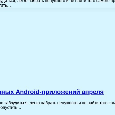
удиться, легко набрать ненужного и не найти того самого п
стить…
вных Android-приложений апреля
 заблудиться, легко набрать ненужного и не найти того са
пропустить…