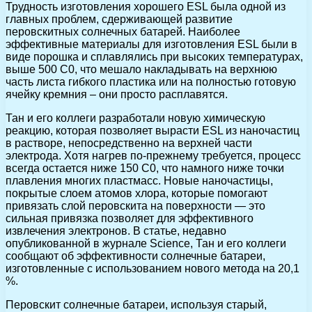
Трудность изготовления хорошего ESL была одной из
главных проблем, сдерживающей развитие
перовскитных солнечных батарей. Наиболее
эффективные материалы для изготовления ESL были в
виде порошка и сплавлялись при высоких температурах,
выше 500 С0, что мешало накладывать на верхнюю
часть листа гибкого пластика или на полностью готовую
ячейку кремния – они просто расплавятся.
Тан и его коллеги разработали новую химическую
реакцию, которая позволяет вырасти ESL из наночастиц
в растворе, непосредственно на верхней части
электрода. Хотя нагрев по-прежнему требуется, процесс
всегда остается ниже 150 С0, что намного ниже точки
плавления многих пластмасс. Новые наночастицы,
покрытые слоем атомов хлора, которые помогают
привязать слой перовскита на поверхности — это
сильная привязка позволяет для эффективного
извлечения электронов. В статье, недавно
опубликованной в журнале Science, Тан и его коллеги
сообщают об эффективности солнечные батареи,
изготовленные с использованием нового метода на 20,1
%.
Перовскит солнечные батареи, используя старый,