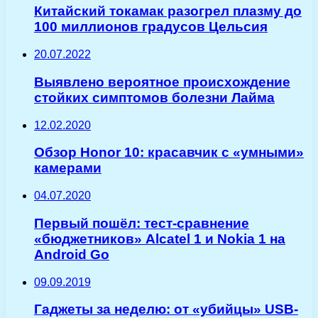
Китайский токамак разогрел плазму до
100 миллионов градусов Цельсия
20.07.2022
Выявлено вероятное происхождение
стойких симптомов болезни Лайма
12.02.2020
Обзор Honor 10: красавчик с «умными»
камерами
04.07.2020
Первый пошёл: тест-сравнение
«бюджетников» Alcatel 1 и Nokia 1 на
Android Go
09.09.2019
Гаджеты за неделю: от «убийцы» USB-