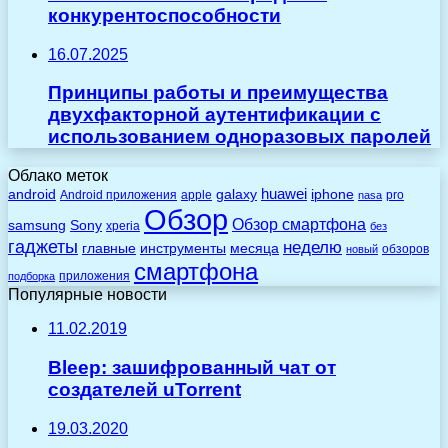
конкурентоспособности
16.07.2025
Принципы работы и преимущества
двухфакторной аутентификации с
использованием одноразовых паролей
Облако меток
huawei
android
galaxy
iphone
Android приложения
apple
pro
nasa
Обзор
Обзор смартфона
Sony
samsung
xperia
без
гаджеты
неделю
главные
инструменты
месяца
обзоров
новый
смартфона
приложения
подборка
Популярные новости
11.02.2019
Bleep: зашифрованный чат от
создателей uTorrent
19.03.2020