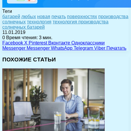
Теги
батарей
любых
новая
печать
поверхностях
производства
солнечных
технология
технология производства
солнечных батарей
11.01.2019
0
Время чтения: 3 мин.
Facebook
X
Pinterest
Вконтакте
Одноклассники
Messenger
Messenger
WhatsApp
Telegram
Viber
Печатать
ПОХОЖИЕ СТАТЬИ