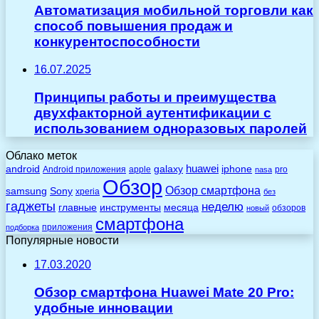
Автоматизация мобильной торговли как
способ повышения продаж и
конкурентоспособности
16.07.2025
Принципы работы и преимущества
двухфакторной аутентификации с
использованием одноразовых паролей
Облако меток
huawei
android
galaxy
iphone
Android приложения
apple
pro
nasa
Обзор
Обзор смартфона
Sony
samsung
xperia
без
гаджеты
неделю
главные
инструменты
месяца
обзоров
новый
смартфона
приложения
подборка
Популярные новости
17.03.2020
Обзор смартфона Huawei Mate 20 Pro:
удобные инновации