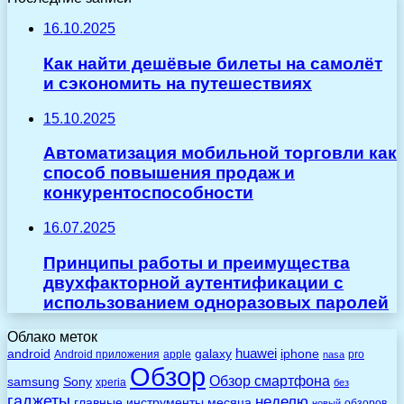
16.10.2025
Как найти дешёвые билеты на самолёт
и сэкономить на путешествиях
15.10.2025
Автоматизация мобильной торговли как
способ повышения продаж и
конкурентоспособности
16.07.2025
Принципы работы и преимущества
двухфакторной аутентификации с
использованием одноразовых паролей
Облако меток
huawei
android
galaxy
iphone
Android приложения
apple
pro
nasa
Обзор
Обзор смартфона
Sony
samsung
xperia
без
гаджеты
неделю
главные
инструменты
месяца
обзоров
новый