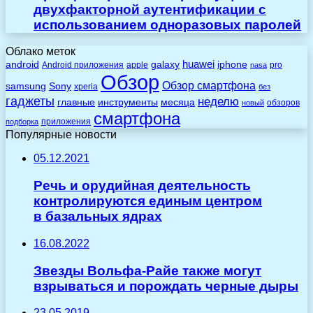
двухфакторной аутентификации с
использованием одноразовых паролей
Облако меток
huawei
android
galaxy
iphone
Android приложения
apple
pro
nasa
Обзор
Обзор смартфона
Sony
samsung
xperia
без
гаджеты
неделю
главные
инструменты
месяца
обзоров
новый
смартфона
приложения
подборка
Популярные новости
05.12.2021
Речь и орудийная деятельность
контролируются единым центром
в базальных ядрах
16.08.2022
Звезды Вольфа-Райе также могут
взрываться и порождать черные дыры
23.05.2019