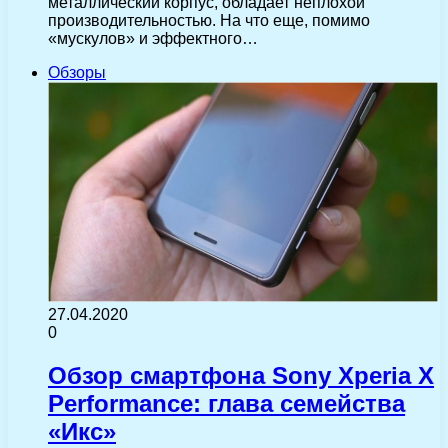
металлический корпус, обладает неплохой
производительностью. На что еще, помимо
«мускулов» и эффектного…
Обзоры
27.04.2020
0
Обзор смартфона Sony Xperia X
Performance: глава семейства
«Икс»