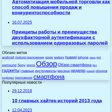
Автоматизация мобильной торговли как
способ повышения продаж и
конкурентоспособности
16.07.2025
Принципы работы и преимущества
двухфакторной аутентификации с
использованием одноразовых паролей
Облако меток
huawei
android
galaxy
iphone
Android приложения
apple
pro
nasa
Обзор
Обзор смартфона
Sony
samsung
xperia
без
гаджеты
неделю
главные
инструменты
месяца
обзоров
новый
смартфона
приложения
подборка
Популярные новости
29.12.2018
10 главных хайтек-историй 2013 года
12.04.2023