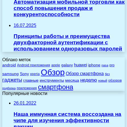
Автоматизация мобильной торговли как
способ повышения продаж и
конкурентоспособности
16.07.2025
Принципы работы и преимущества
двухфакторной аутентификации с
использованием одноразовых паролей
Облако меток
huawei
android
galaxy
iphone
Android приложения
apple
pro
nasa
Обзор
Обзор смартфона
Sony
samsung
xperia
без
гаджеты
неделю
главные
инструменты
месяца
обзоров
новый
смартфона
приложения
подборка
Популярные новости
26.01.2022
Наша иммунная система воссоздана на
чипе для изучения эффективности
вакцин