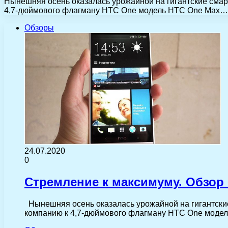
Нынешняя осень оказалась урожайной на гигантские сма
4,7-дюймового флагману HTC One модель HTC One Max…
Обзоры
24.07.2020
0
Стремление к максимуму. Обзор
Нынешняя осень оказалась урожайной на гигантски
компанию к 4,7-дюймового флагману HTC One моде