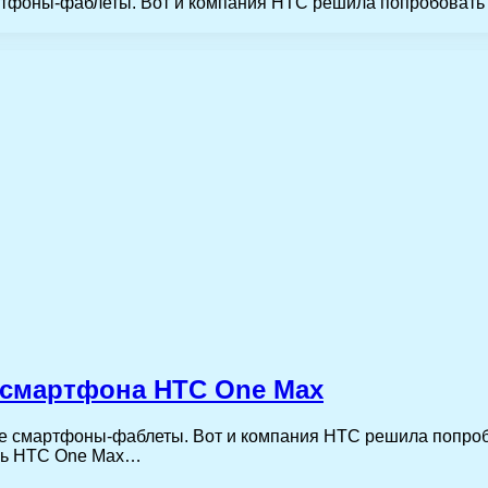
ртфоны-фаблеты. Вот и компания HTC решила попробовать 
 смартфона HTC One Max
е смартфоны-фаблеты. Вот и компания HTC решила попроб
ль HTC One Max…