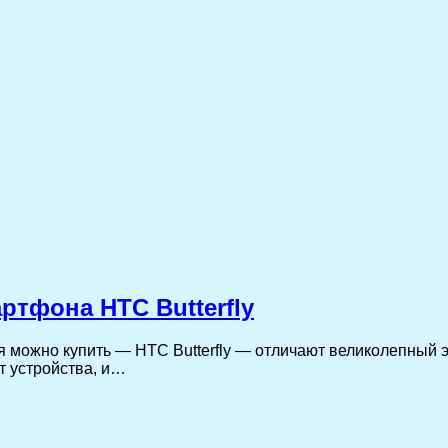
ртфона HTC Butterfly
можно купить — HTC Butterfly — отличают великолепный э
т устройства, и…