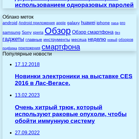
использованием одноразовых паролей
Облако меток
huawei
android
galaxy
iphone
Android приложения
apple
pro
nasa
Обзор
Обзор смартфона
Sony
samsung
xperia
без
гаджеты
неделю
главные
инструменты
месяца
обзоров
новый
смартфона
приложения
подборка
Популярные новости
17.12.2018
Новинки электроники на выставке CES
2016 в Лас-Вегасе.
13.02.2023
Очень хитрый трюк, который
используют раковые опухоли, чтобы
обойти иммунную систему
27.09.2022