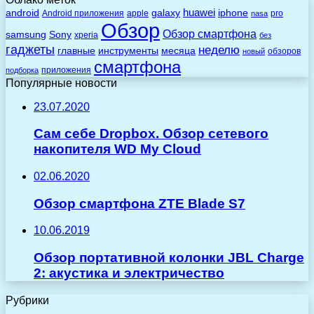
huawei
android
galaxy
iphone
Android приложения
apple
pro
nasa
Обзор
Обзор смартфона
Sony
samsung
xperia
без
гаджеты
неделю
главные
инструменты
месяца
обзоров
новый
смартфона
приложения
подборка
Популярные новости
23.07.2020
Сам себе Dropbox. Обзор сетевого
накопителя WD My Cloud
02.06.2020
Обзор смартфона ZTE Blade S7
10.06.2019
Обзор портативной колонки JBL Charge
2: акустика и электричество
Рубрики