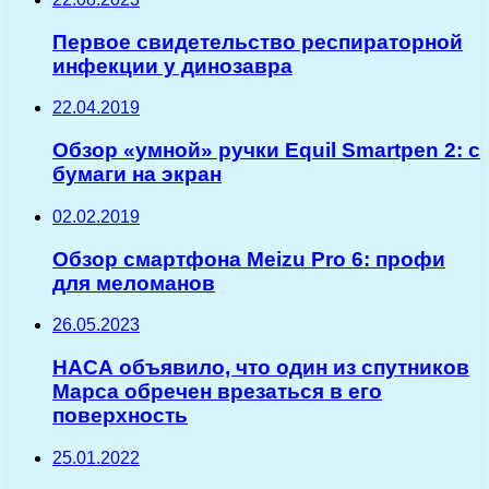
Первое свидетельство респираторной
инфекции у динозавра
22.04.2019
Обзор «умной» ручки Equil Smartpen 2: с
бумаги на экран
02.02.2019
Обзор смартфона Meizu Pro 6: профи
для меломанов
26.05.2023
НАСА объявило, что один из спутников
Марса обречен врезаться в его
поверхность
25.01.2022