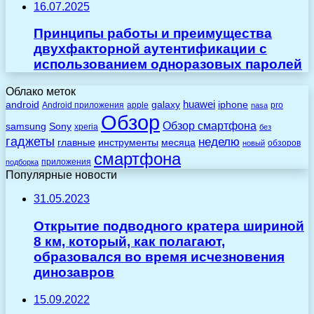
16.07.2025
Принципы работы и преимущества
двухфакторной аутентификации с
использованием одноразовых паролей
Облако меток
huawei
android
galaxy
iphone
Android приложения
apple
pro
nasa
Обзор
Обзор смартфона
Sony
samsung
xperia
без
гаджеты
неделю
главные
инструменты
месяца
обзоров
новый
смартфона
приложения
подборка
Популярные новости
31.05.2023
Открытие подводного кратера шириной
8 км, который, как полагают,
образовался во время исчезновения
динозавров
15.09.2022