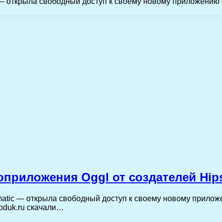
 открыла свободный доступ к своему новому приложению Og
оприложения Oggl от создателей Hips
ic — открыла свободный доступ к своему новому приложени
oduk.ru скачали…