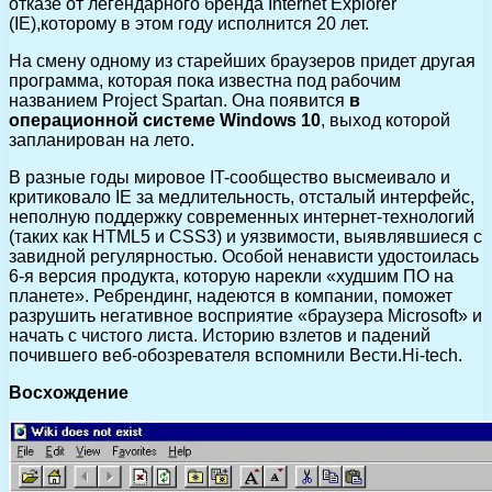
отказе от легендарного бренда Internet Explorer
(IE),которому в этом году исполнится 20 лет.
На смену одному из старейших браузеров придет другая
программа, которая пока известна под рабочим
названием Project Spartan. Она появится
в
операционной системе Windows 10
, выход которой
запланирован на лето.
В разные годы мировое IT-сообщество высмеивало и
критиковало IE за медлительность, отсталый интерфейс,
неполную поддержку современных интернет-технологий
(таких как HTML5 и CSS3) и уязвимости, выявлявшиеся с
завидной регулярностью. Особой ненависти удостоилась
6-я версия продукта, которую нарекли «худшим ПО на
планете». Ребрендинг, надеются в компании, поможет
разрушить негативное восприятие «браузера Microsoft» и
начать с чистого листа. Историю взлетов и падений
почившего веб-обозревателя вспомнили Вести.Hi-tech.
Восхождение