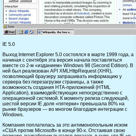
IE 5.0
Выход Internet Explorer 5.0 состоялся в марте 1999 года, а
начиная с сентября эта версия начала поставляться
вместе со 2-м «изданием» Windows 98 (Second Edition). В
ней был реализован API XMLHttpRequest (XHR),
позволяющий браузеру запрашивать информацию у
сервера без перезагрузки страницы, а также
возможность создания HTA-приложений (HTML
Application), взаимодействующих непосредственно с
операционной системой. К моменту релиза следующей,
шестой версии IE доля «пятерки» превышала 80% на
рынке браузеров — во многом благодаря интеграции с
Windows.
Компания поплатилась за это антимонопольным иском
«США против Microsoft» в конце 90-х. Отстаивая свою
позицию, разработчик пытался доказать в суде, что IE «в