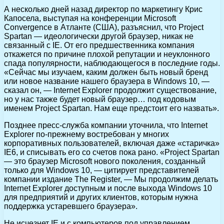
А несколько дней назад директор по маркетингу Крис
Капосела, выступая на конференции Microsoft
Convergence в Атланте (США), разъяснил, что Project
Spartan — идеологически другой браузер, никак не
связанный с IE. От его предшественника компания
откажется по причине плохой репутации и неуклонного
спада популярности, наблюдающегося в последние годы.
«Сейчас мы изучаем, каким должен быть новый бренд
или новое название нашего браузера в Windows 10, —
сказал он, — Internet Explorer продолжит существование,
но у нас также будет новый браузер… под кодовым
именем Project Spartan. Нам еще предстоит его назвать».
Позднее пресс-служба компании уточнила, что Internet
Explorer по-прежнему востребован у многих
корпоративных пользователей, включая даже «старичка»
IE6, и списывать его со счетов пока рано. «Project Spartan
— это браузер Microsoft нового поколения, созданный
только для Windows 10, — цитирует представителей
компании издание The Register, — Мы продолжим делать
Internet Explorer доступным и после выхода Windows 10
для предприятий и других клиентов, которым нужна
поддержка устаревшего браузера».
Не исчезнет IE и с компьютеров под управлением