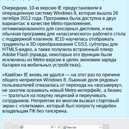
Очередную, 10-ю версию IE предустановили в
операционную систему Windows 8, которая вышла 26
октября 2012 года. Программа была доступна в двух
вариантах: в качестве Metro-приложения,
оптимизированного для сенсорных дисплеев, и как
обычная программа для «классического» рабочего стола
с поддержкой плагинов. IE10 научилась отображать
градиенты и 3D-преобразования CSS3, субтитры для
HTML5-видео, а также получила встроенный плеер
Adobe Flash (правда, некоторые его функции были
исключены из Metro-версии в целях экономии заряда
батареи на мобильных устройствах).
«Камбэк» IE вновь не удался — на этот раз по причине
общего неприятия Windows 8. Львиная доля рядовых
пользователей отказалась от перехода на «восьмерку»,
не захотев осваивать новый Metro-интерфейс, а бизнес
— тратиться на покупку лицензий и переучивать
сотрудников. Неприятие во многом вызвал стартовый
экран с «плитками», который был попросту неудобен
владельцам ПК без тачскрина.