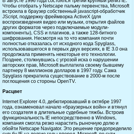
В августе 1996 года состоялся третий крупный релиз IE.
Чтобы отобрать у Netscape пальму первенства, Microsoft
встроила в браузер собственный jаvascript-обработчик
JScript, поддержку фреймворка ActiveX (для
воспроизведения видео или музыки, открытия файлов
других форматов через подключаемые модули-
компоненты), CSS и плагинов, а также 128-битного
шифрования. Несмотря на то что компания почти
полностью отказалась от исходного кода Spyglass,
использовавшегося в первых двух версиях, в IE 3.0 она
продолжала применять некоторые его технологии.
Позднее, столкнувшись с угрозой иска о нарушении
авторских прав, Microsoft выплатила своему бывшему
партнеру 8 миллионов долларов в 1997 году. Сама
Spyglass прекратила существование в 2000-м после
поглощения со стороны OpenTV.
Расцвет
Internet Explorer 4.0, дебютировавший в октябре 1997
года, ознаменовал начало «браузерных войн» и втянул
его создателя в длительные судебные тяжбы. Встроив
функциональность IE непосредственно в Windows,
компания смогла резко нарастить рыночную долю и
обойти Netscape Navigator. Это решение предопределило
судьбу IE на долгие годы вперед. Microsoft, по сути,