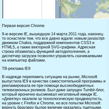
Первая версия Chrome
9-ю версию IE, вышедшую 14 марта 2011 года, наконец-
то оснастили тем, что все давно ждали: новым jаvascript-
движком Chakra, поддержкой компонентов CSS3 и
HTML5, а также векторной SVG-графики. Адресная
строка обзавелась функцией автодополнения, а
диспетчер загрузок позволял управлять скачиваемыми
на компьютер файлами.
ТВ-реклама IE9
В надежде переломить ситуацию на рынке, Microsoft
выпустила IE9 в качестве самостоятельной программы и
рекламировала ее при помощи высокобюджетных
телевизионных роликов. Был даже запущен Tumblr-блог,
который иронично высмеивал негативный имидж IE.
«Девятку» хвалили за технологическую продвинутость,
на уровне с Firefox и Chrome, но все попытки Microsoft
вернуть браузеру былое величие оказались тщетными.