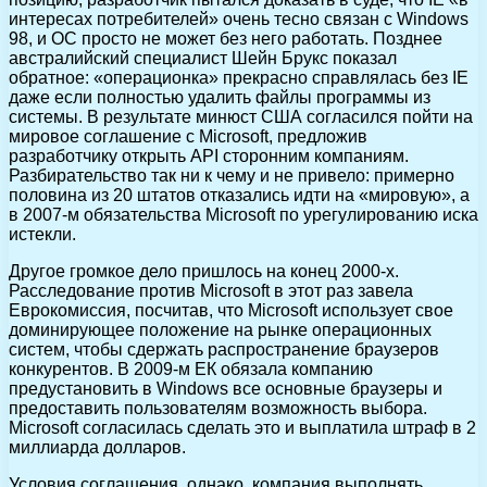
интересах потребителей» очень тесно связан с Windows
98, и ОС просто не может без него работать. Позднее
австралийский специалист Шейн Брукс показал
обратное: «операционка» прекрасно справлялась без IE
даже если полностью удалить файлы программы из
системы. В результате минюст США согласился пойти на
мировое соглашение с Microsoft, предложив
разработчику открыть API сторонним компаниям.
Разбирательство так ни к чему и не привело: примерно
половина из 20 штатов отказались идти на «мировую», а
в 2007-м обязательства Microsoft по урегулированию иска
истекли.
Другое громкое дело пришлось на конец 2000-х.
Расследование против Microsoft в этот раз завела
Еврокомиссия, посчитав, что Microsoft использует свое
доминирующее положение на рынке операционных
систем, чтобы сдержать распространение браузеров
конкурентов. В 2009-м ЕК обязала компанию
предустановить в Windows все основные браузеры и
предоставить пользователям возможность выбора.
Microsoft согласилась сделать это и выплатила штраф в 2
миллиарда долларов.
Условия соглашения, однако, компания выполнять