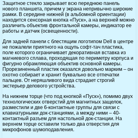
Защитное стекло закрывает всю переднюю панель
нового планшета, причем у экрана непривычно широкие
рамки. В середине нижней (в альбомной ориентации)
находится сенсорная кнопка «Пуск», а на верхней можно
различить объектив фронтальной камеры, индикатор ее
работы и датчик (освещенности).
Для задней панели с блестящим логотипом Dell в центре
не пожалели приятного на ощупь софт-тач пластика,
поле которого ограничивает декоративная вставка из
магниевого сплава, проходящая по периметру корпуса и
фигурно обрамляющая объектив основной камеры.
Прорезиненный пластик оказался довольно марким – он
охотно собирает и хранит буквально все отпечатки
пальцев. От неряшливого вида страдает строгий
экстерьер делового устройства.
На нижнем торце (что под кнопкой «Пуск»), помимо двух
технологических отверстий для магнитных защелок,
разместили и две 6-контактные группы для связи с
клавиатурными док-станциями, а между ними – 40-
контактный разъем для настольной док-станции. На
верхнем торце оставили только два отверстия для
микрофонов шумоподавления.