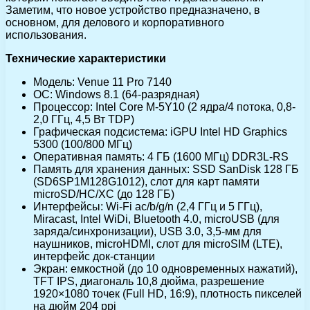
Заметим, что новое устройство предназначено, в
основном, для делового и корпоративного
использования.
Технические характеристики
Модель: Venue 11 Pro 7140
ОС: Windows 8.1 (64-разрядная)
Процессор: Intel Core M-5Y10 (2 ядра/4 потока, 0,8-
2,0 ГГц, 4,5 Вт TDP)
Графическая подсистема: iGPU Intel HD Graphics
5300 (100/800 МГц)
Оперативная память: 4 ГБ (1600 МГц) DDR3L-RS
Память для хранения данных: SSD SanDisk 128 ГБ
(SD6SP1M128G1012), слот для карт памяти
microSD/HC/XC (до 128 ГБ)
Интерфейсы: Wi-Fi ac/b/g/n (2,4 ГГц и 5 ГГц),
Miracast, Intel WiDi, Bluetooth 4.0, microUSB (для
заряда/синхронизации), USB 3.0, 3,5-мм для
наушников, microHDMI, слот для microSIM (LTE),
интерфейс док-станции
Экран: емкостной (до 10 одновременных нажатий),
TFT IPS, диагональ 10,8 дюйма, разрешение
1920×1080 точек (Full HD, 16:9), плотность пикселей
на дюйм 204 ppi