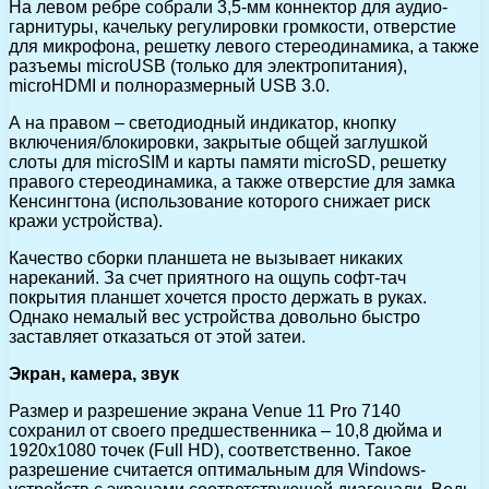
На левом ребре собрали 3,5-мм коннектор для аудио-
гарнитуры, качельку регулировки громкости, отверстие
для микрофона, решетку левого стереодинамика, а также
разъемы microUSB (только для электропитания),
microHDMI и полноразмерный USB 3.0.
А на правом – светодиодный индикатор, кнопку
включения/блокировки, закрытые общей заглушкой
слоты для microSIM и карты памяти microSD, решетку
правого стереодинамика, а также отверстие для замка
Кенсингтона (использование которого снижает риск
кражи устройства).
Качество сборки планшета не вызывает никаких
нареканий. За счет приятного на ощупь софт-тач
покрытия планшет хочется просто держать в руках.
Однако немалый вес устройства довольно быстро
заставляет отказаться от этой затеи.
Экран, камера, звук
Размер и разрешение экрана Venue 11 Pro 7140
сохранил от своего предшественника – 10,8 дюйма и
1920х1080 точек (Full HD), соответственно. Такое
разрешение считается оптимальным для Windows-