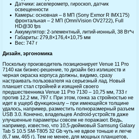
Датчики: акселерометр, гироскоп, датчик
освещенности
Камеры: основная – 8 МП (Sony Exmor R IMX175)
фронтальная – 2 МП (OmniVision OV2722), Full
HD@30 fps
Аккумулятор: 2-элементный, литий-ионный, 38 Вт*ч
Габариты: 279,8×176,4×10,75 мм
Вес: 747 г
Дизайн, эргономика
Поскольку производитель позиционирует Venue 11 Pro
7140 как бизнес-решение, то дизайн без излишеств и
черная окраска корпуса должны, видимо, сразу
настраивать пользователя на серьезный лад. Новый
планшет стал стройней и изящней своего
предшественника Venue 11 Pro 7130 – 10,75 мм, 733 г
против 12,2 мм, 797 г. При этом, гонка за стройностью не
идет в ущерб функционалу – при имеющейся толщине
удалось, например, разместить полноразмерный разъем
USB 3.0. Конечно, владельцев Android-устройств даже
улучшенные параметры совсем не поражают. Ведь,
например, известно, что 10,5-дюймовый Samsung Galaxy
Tab S 10.5 SM-T805 32 Gb чуть не вдвое тоньше и легче
(6,7 мм, 465 г). Тем не менее, для мощных планшетов,