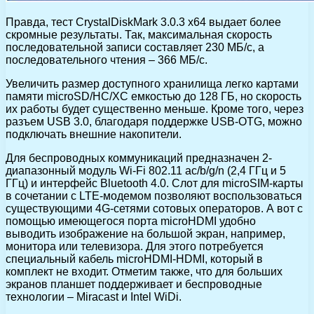
Правда, тест CrystalDiskMark 3.0.3 х64 выдает более
скромные результаты. Так, максимальная скорость
последовательной записи составляет 230 МБ/с, а
последовательного чтения – 366 МБ/с.
Увеличить размер доступного хранилища легко картами
памяти microSD/HC/XC емкостью до 128 ГБ, но скорость
их работы будет существенно меньше. Кроме того, через
разъем USB 3.0, благодаря поддержке USB-OTG, можно
подключать внешние накопители.
Для беспроводных коммуникаций предназначен 2-
диапазонный модуль Wi-Fi 802.11 aс/b/g/n (2,4 ГГц и 5
ГГц) и интерфейс Bluetooth 4.0. Слот для microSIM-карты
в сочетании с LTE-модемом позволяют воспользоваться
существующими 4G-сетями сотовых операторов. А вот с
помощью имеющегося порта microHDMI удобно
выводить изображение на большой экран, например,
монитора или телевизора. Для этого потребуется
специальный кабель microHDMI-HDMI, который в
комплект не входит. Отметим также, что для больших
экранов планшет поддерживает и беспроводные
технологии – Miracast и Intel WiDi.