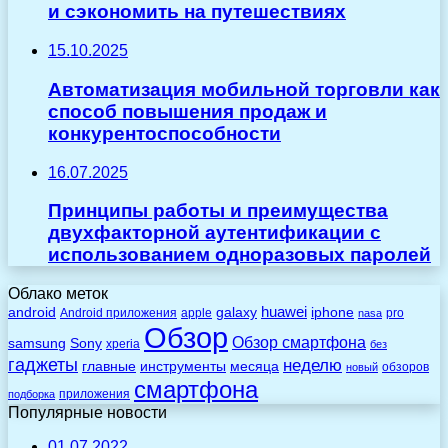
и сэкономить на путешествиях
15.10.2025
Автоматизация мобильной торговли как
способ повышения продаж и
конкурентоспособности
16.07.2025
Принципы работы и преимущества
двухфакторной аутентификации с
использованием одноразовых паролей
Облако меток
huawei
android
galaxy
iphone
Android приложения
apple
pro
nasa
Обзор
Обзор смартфона
Sony
samsung
xperia
без
гаджеты
неделю
главные
инструменты
месяца
обзоров
новый
смартфона
приложения
подборка
Популярные новости
01.07.2022