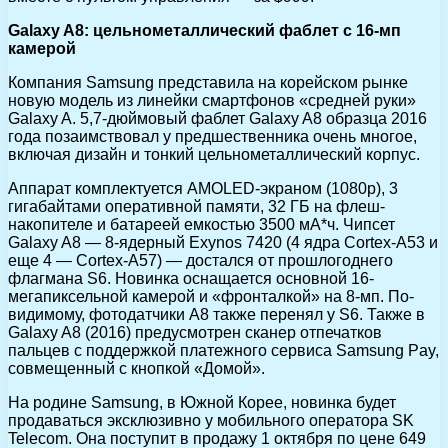
Galaxy A8: цельнометаллический фаблет с 16-мп
камерой
Компания Samsung представила на корейском рынке
новую модель из линейки смартфонов «средней руки»
Galaxy A. 5,7-дюймовый фаблет Galaxy A8 образца 2016
года позаимствовал у предшественника очень многое,
включая дизайн и тонкий цельнометаллический корпус.
Аппарат комплектуется AMOLED-экраном (1080р), 3
гигабайтами оперативной памяти, 32 ГБ на флеш-
накопителе и батареей емкостью 3500 мА*ч. Чипсет
Galaxy A8 — 8-ядерный Exynos 7420 (4 ядра Cortex-A53 и
еще 4 — Cortex-A57) — достался от прошлогоднего
флагмана S6. Новинка оснащается основной 16-
мегапиксельной камерой и «фронталкой» на 8-мп. По-
видимому, фотодатчики A8 также перенял у S6. Также в
Galaxy A8 (2016) предусмотрен сканер отпечатков
пальцев с поддержкой платежного сервиса Samsung Pay,
совмещенный с кнопкой «Домой».
На родине Samsung, в Южной Корее, новинка будет
продаваться эксклюзивно у мобильного оператора SK
Telecom. Она поступит в продажу 1 октября по цене 649