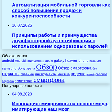
Автоматизация мобильной торговли как
способ повышения продаж и
конкурентоспособности
16.07.2025
Принципы работы и преимущества
двухфакторной аутентификации с
использованием одноразовых паролей
Облако меток
huawei
android
galaxy
iphone
Android приложения
apple
pro
nasa
Обзор
Обзор смартфона
Sony
samsung
xperia
без
гаджеты
неделю
главные
инструменты
месяца
обзоров
новый
смартфона
приложения
подборка
Популярные новости
04.08.2023
Инновация: микрочипы на основе меда,
имитирующие наш мозг