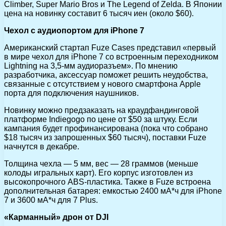
Climber, Super Mario Bros и The Legend of Zelda. В Японии
цена на новинку составит 6 тысяч иен (около $60).
Чехол с аудиопортом для iPhone 7
Американский стартап Fuze Cases представил «первый
в мире чехол для iPhone 7 со встроенным переходником
Lightning на 3,5-мм аудиоразъем». По мнению
разработчика, аксессуар поможет решить неудобства,
связанные с отсутствием у нового смартфона Apple
порта для подключения наушников.
Новинку можно предзаказать на краудфандинговой
платформе Indiegogo по цене от $50 за штуку. Если
кампания будет профинансирована (пока что собрано
$18 тысяч из запрошенных $60 тысяч), поставки Fuze
начнутся в декабре.
Толщина чехла — 5 мм, вес — 28 граммов (меньше
колоды игральных карт). Его корпус изготовлен из
высокопрочного ABS-пластика. Также в Fuze встроена
дополнительная батарея: емкостью 2400 мА*ч для iPhone
7 и 3600 мА*ч для 7 Plus.
«Карманный» дрон от DJI