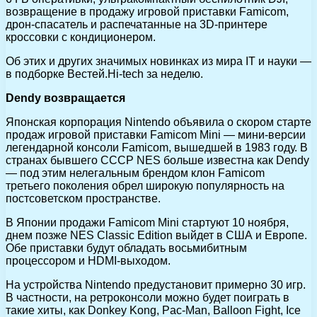
возвращение в продажу игровой приставки Famicom,
дрон-спасатель и распечатанные на 3D-принтере
кроссовки с кондиционером.
Об этих и других значимых новинках из мира IT и науки —
в подборке Вестей.Hi-tech за неделю.
Dendy возвращается
Японская корпорация Nintendo объявила о скором старте
продаж игровой приставки Famicom Mini — мини-версии
легендарной консоли Famicom, вышедшей в 1983 году. В
странах бывшего СССР NES больше известна как Dendy
— под этим нелегальным брендом клон Famicom
третьего поколения обрел широкую популярность на
постсоветском пространстве.
В Японии продажи Famicom Mini стартуют 10 ноября,
днем позже NES Classic Edition выйдет в США и Европе.
Обе приставки будут обладать восьмибитным
процессором и HDMI-выходом.
На устройства Nintendo предустановит примерно 30 игр.
В частности, на ретроконсоли можно будет поиграть в
такие хиты, как Donkey Kong, Pac-Man, Balloon Fight, Ice