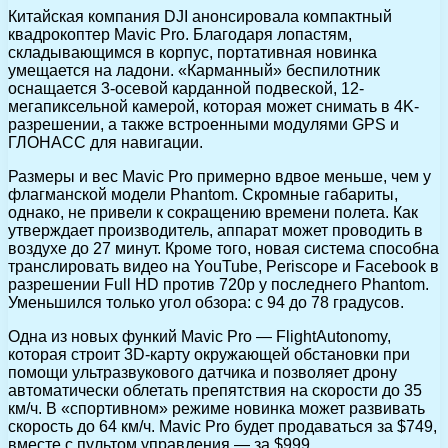
Китайская компания DJI анонсировала компактный
квадрокоптер Mavic Pro. Благодаря лопастям,
складывающимся в корпус, портативная новинка
умещается на ладони. «Карманный» беспилотник
оснащается 3-осевой карданной подвеской, 12-
мегапиксельной камерой, которая может снимать в 4K-
разрешении, а также встроенными модулями GPS и
ГЛОНАСС для навигации.
Размеры и вес Mavic Pro примерно вдвое меньше, чем у
флагманской модели Phantom. Скромные габариты,
однако, не привели к сокращению времени полета. Как
утверждает производитель, аппарат может проводить в
воздухе до 27 минут. Кроме того, новая система способна
транслировать видео на YouTube, Periscope и Facebook в
разрешении Full HD против 720р у последнего Phantom.
Уменьшился только угол обзора: с 94 до 78 градусов.
Одна из новых функий Mavic Pro — FlightAutonomy,
которая строит 3D-карту окружающей обстановки при
помощи ультразвукового датчика и позволяет дрону
автоматически облетать препятствия на скорости до 35
км/ч. В «спортивном» режиме новинка может развивать
скорость до 64 км/ч. Mavic Pro будет продаваться за $749,
вместе с пультом управления — за $999.