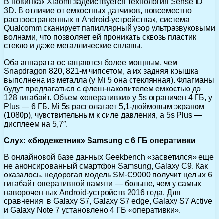
В новинках Xiaomi задействуется технология Sense ID
3D. В отличие от емкостных датчиков, повсеместно
распространенных в Android-устройствах, система
Qualcomm сканирует папиллярный узор ультразвуковыми
волнами, что позволяет ей проникать сквозь пластик,
стекло и даже металлические сплавы.
Оба аппарата оснащаются более мощным, чем
Snapdragon 820, 821-м чипсетом, а их задняя крышка
выполнена из металла (у Mi 5 она стеклянная). Флагманы
будут предлагаться с флеш-накопителем емкостью до
128 гигабайт. Объем «оперативки» у 5s ограничен 4 ГБ, у
Plus — 6 ГБ. Mi 5s располагает 5,1-дюймовым экраном
(1080p), чувствительным к силе давления, а 5s Plus —
дисплеем на 5,7″.
Слух: «бюдежетник» Samsung с 6 ГБ оперативки
В онлайновой базе данных Geekbench «засветился» еще
не анонсированный смартфон Samsung, Galaxy C9. Как
оказалось, недорогая модель SM-C9000 получит целых 6
гигабайт оперативной памяти — больше, чем у самых
навороченных Android-устройств 2016 года. Для
сравнения, в Galaxy S7, Galaxy S7 edge, Galaxy S7 Active
и Galaxy Note 7 установлено 4 ГБ «оперативки».