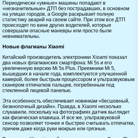
Периодически «умные» машины попадают в
«незначительные» ДТП без пострадавших, в основном
на улицах городов, а Google раскрывает полную
статистику аварий на своем сайте. При этом все ДТП
происходят по вине других водителей, которые
совершали опасные маневры или просто были
невнимательны.
Новые флагманы Xiaomi
Китайский производитель электроники Xioami показал
два новых флагманских смартфона: Mi 5s и его
увеличенную версию Mi 5s Plus. Преемники Mi 5,
вышедших в начале года, комплектуются улучшенной
камерой, более быстрым процессором и ультразвуковым
сканером отпечатков пальцев, погребенным под
стеклянной лицевой панелью.
Эта особенность обеспечивает новинкам «бесшовный,
безкнопочный дизайн». Правда, в Xiaomi несколько
слукавили, поскольку на фотографиях датчик выглядит
как физическая клавиша. И все же, ультразвуковой
сенсор позволяет точнее и быстрее считывать отпечатки,
причем даже когда руки мокрые или грязные.