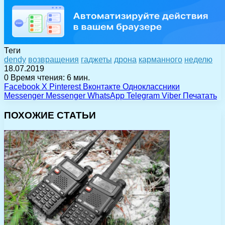
Теги
dendy
возвращения
гаджеты
дрона
карманного
неделю
18.07.2019
0
Время чтения: 6 мин.
Facebook
X
Pinterest
Вконтакте
Одноклассники
Messenger
Messenger
WhatsApp
Telegram
Viber
Печатать
ПОХОЖИЕ СТАТЬИ