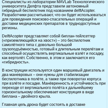
Специалисты из лаборатории MAVLab Технологического
университета Делфта представили автономный
гибридный беспилотник под названием delftAcopter.
Разработчики рассчитывают, что он будет использоваться
для проведения поисково-спасательных операций и
доставки медицинских препаратов в труднодоступные
регионы.
DelftAcopter представляет собой биплан-тейлсеттер
(«приземляющийся на хвост») – это беспилотник
самолётного типа с довольно большой
грузоподъёмностью, готовый к длительным перелётам и
способный осуществлять вертикальные взлёт и посадку,
как вертолёт. Собственно, в этом и заключается его
«гибридность».
В конструкции используется один маршевый двигатель и
два маневровых – они нужны для стабилизации
беспилотника в полёте, а также при поворотах корпуса
при взлёте и посадке. Манёвренность и устойчивость при
переходе от вертикального полёта к дальнейшему
горизонтальному обеспечивает конструкция в виде
биплана – двойного крыла.
Главная цель дрона будет состоять в доставке