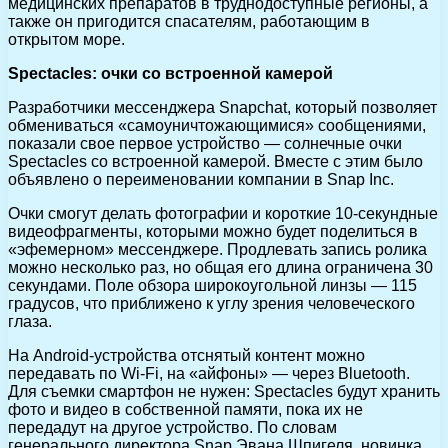
медицинских препаратов в труднодоступные регионы, а
также он пригодится спасателям, работающим в
открытом море.
Spectacles: очки со встроенной камерой
Разработчики мессенджера Snapchat, который позволяет
обмениваться «самоуничтожающимися» сообщениями,
показали свое первое устройство — солнечные очки
Spectacles со встроенной камерой. Вместе с этим было
объявлено о переименовании компании в Snap Inc.
Очки смогут делать фотографии и короткие 10-секундные
видеофрагменты, которыми можно будет поделиться в
«эфемерном» мессенджере. Продлевать запись ролика
можно несколько раз, но общая его длина ограничена 30
секундами. Поле обзора широкоугольной линзы — 115
градусов, что приближено к углу зрения человеческого
глаза.
На Android-устройства отснятый контент можно
передавать по Wi-Fi, на «айфоны» — через Bluetooth.
Для съемки смартфон не нужен: Spectacles будут хранить
фото и видео в собственной памяти, пока их не
передадут на другое устройство. По словам
генерального директора Snap Эвана Шпигеля, новинка