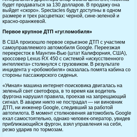
будет продаваться за 130 долларов. В продажу она
выйдет «скоро». Spectacles будут доступны в одном
размере и трех расцветках: черной, сине-зеленой и
красно-оранжевой.
Первое крупное ДТП «гугломобиля»
В США произошло первое серьезное ДТП с участием
самоуправляемого автомобиля Google. Переезжая
перекресток в Маунтин-Вью (штат Калифорния, США),
кроссовер Lexus RX 450 с системой «искусственного
интеллекта» столкнулся с грузовиком. В результате
инцидента у «робомобиля» оказалась помята кабина со
стороны пассажирского сиденья.
«Умная» машина интернет-поисковика двигалась на
зеленый свет светофора, в то время как водитель
фургона нарушил правила, проехав на запрещающий
сигнал. В аварии никто не пострадал — ни виновник
ДТП, ни инженер Google, следивший за работой
автопилота. В момент столкновения автомобиль Google
ехал самостоятельно, однако человек-оператор, увидев
приближающийся фургон, взял управления на себя,
резко ударив по тормозам.