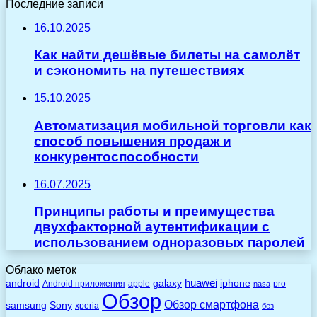
Последние записи
16.10.2025
Как найти дешёвые билеты на самолёт
и сэкономить на путешествиях
15.10.2025
Автоматизация мобильной торговли как
способ повышения продаж и
конкурентоспособности
16.07.2025
Принципы работы и преимущества
двухфакторной аутентификации с
использованием одноразовых паролей
Облако меток
huawei
android
galaxy
iphone
Android приложения
apple
pro
nasa
Обзор
Обзор смартфона
Sony
samsung
xperia
без