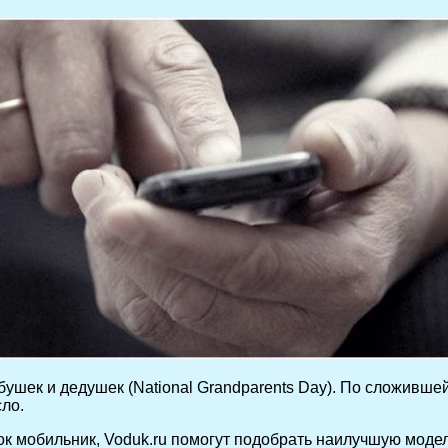
ушек и дедушек (National Grandparents Day). По сложивше
сло.
к мобильник, Voduk.ru помогут подобрать наилучшую модел