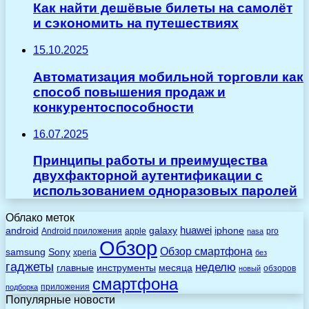
Как найти дешёвые билеты на самолёт
и сэкономить на путешествиях
15.10.2025
Автоматизация мобильной торговли как
способ повышения продаж и
конкурентоспособности
16.07.2025
Принципы работы и преимущества
двухфакторной аутентификации с
использованием одноразовых паролей
Облако меток
huawei
android
galaxy
iphone
Android приложения
apple
pro
nasa
Обзор
Обзор смартфона
Sony
samsung
xperia
без
гаджеты
неделю
главные
инструменты
месяца
обзоров
новый
смартфона
приложения
подборка
Популярные новости