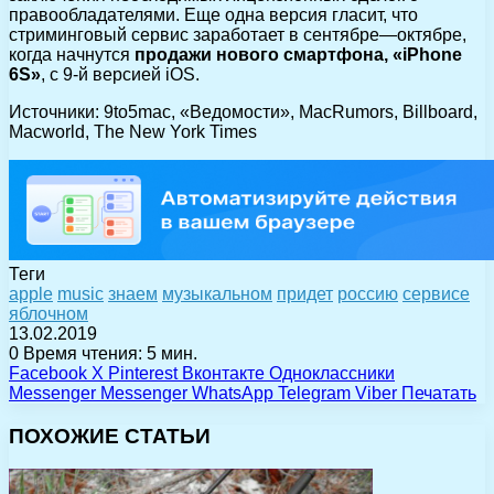
правообладателями. Еще одна версия гласит, что
стриминговый сервис заработает в сентябре—октябре,
когда начнутся
продажи нового смартфона, «iPhone
6S»
, с 9-й версией iOS.
Источники: 9to5mac, «Ведомости», MacRumors, Billboard,
Macworld, The New York Times
Теги
apple
music
знаем
музыкальном
придет
россию
сервисе
яблочном
13.02.2019
0
Время чтения: 5 мин.
Facebook
X
Pinterest
Вконтакте
Одноклассники
Messenger
Messenger
WhatsApp
Telegram
Viber
Печатать
ПОХОЖИЕ СТАТЬИ