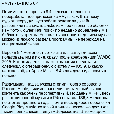
«Музыка» в iOS 8.4
Помимо этого, превью 8.4 включает полностью
переработанное приложение «Музыка». Штатному
аудиоплееру для i-устройств освежили дизайн,
разрешили назначать альбомам произвольные обложки
из «Фото», облегчили поиск по недавно добавленным в
библиотеку трекам. Управлять воспроизведением музыки
можно из любого раздела программы, не переходя на
специальный экран.
Версия 8.4 может быть открыта для загрузки всем
пользователям в июне, сразу после конференции WWDC
2015. Как ожидается, там же компания представит
следующую операционную систему — iOS 9. В какую
версию войдет Apple Music, 8.4 или «девятку», пока что
неясно.
Раздумывая над запуском стримингового сервиса в
России, Apple, видимо, расценивает местный рынок
контента как очень перспективный. По данным IFPI, весь
рынок цифровой музыки в РФ составил $36,8 миллиона
по итогам прошлого года. Почти весь прирост обеспечил
Google Play Music, который привлек несколько десятков
тысяч подписчиков, пишут «Ведомости». В то же время