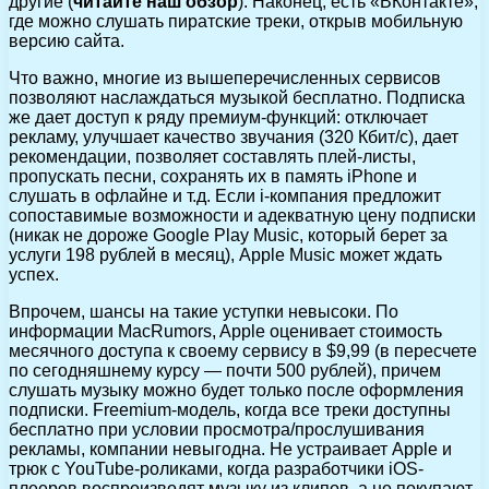
другие (
читайте наш обзор
). Наконец, есть «ВКонтакте»,
где можно слушать пиратские треки, открыв мобильную
версию сайта.
Что важно, многие из вышеперечисленных сервисов
позволяют наслаждаться музыкой бесплатно. Подписка
же дает доступ к ряду премиум-функций: отключает
рекламу, улучшает качество звучания (320 Кбит/с), дает
рекомендации, позволяет составлять плей-листы,
пропускать песни, сохранять их в память iPhone и
слушать в офлайне и т.д. Если i-компания предложит
сопоставимые возможности и адекватную цену подписки
(никак не дороже Google Play Music, который берет за
услуги 198 рублей в месяц), Apple Music может ждать
успех.
Впрочем, шансы на такие уступки невысоки. По
информации MacRumors, Apple оценивает стоимость
месячного доступа к своему сервису в $9,99 (в пересчете
по сегодняшнему курсу — почти 500 рублей), причем
слушать музыку можно будет только после оформления
подписки. Freemium-модель, когда все треки доступны
бесплатно при условии просмотра/прослушивания
рекламы, компании невыгодна. Не устраивает Apple и
трюк с YouTube-роликами, когда разработчики iOS-
плееров воспроизводят музыку из клипов, а не покупают