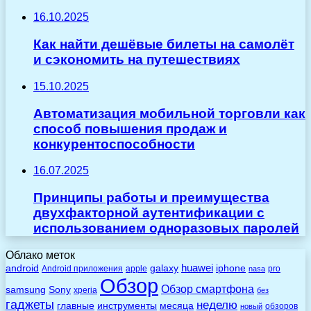
16.10.2025
Как найти дешёвые билеты на самолёт
и сэкономить на путешествиях
15.10.2025
Автоматизация мобильной торговли как
способ повышения продаж и
конкурентоспособности
16.07.2025
Принципы работы и преимущества
двухфакторной аутентификации с
использованием одноразовых паролей
Облако меток
huawei
android
galaxy
iphone
Android приложения
apple
pro
nasa
Обзор
Обзор смартфона
Sony
samsung
xperia
без
гаджеты
неделю
главные
инструменты
месяца
обзоров
новый