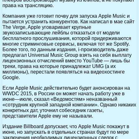
права на трансляцию.
Компания уже готовит почву для запуска Apple Music и
пытается устранить конкурентов. Как написал в мае сайт
The Verge, Apple уговаривает крупные
звукозаписывающие лейблы отказаться от модели
бесплатного прослушивания, которой придерживаются
многие стриминговые сервисы, включая тот же Spotify.
Более того, по данным издания, i-производитель даже
предлагал Universal Music Group взять на себя выплату
лицензионных отчислений вместо YouTube — лишь бы
треки, права на которые принадлежат UMG (а их
миллионы), перестали появляться на видеохостинге
Google.
Если Apple Music действительно будет анонсирован на
WWDC 2015, в России он может начать работу уже в
июне—июле, сказал «Ведомостям» неназванный
«сотрудник крупной западной компании». Однако никаких
конкретных дат, уточнил собеседник газеты,
представители Apple ему не называли.
Издание Billboard допускает, что Apple Music покажут в
июне, но запускать в отдельных странах будут по мере
заключения необходимых лицензионных сделок с