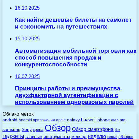
16.10.2025
Как найти дешёвые билеты на самолёт
и сэкономить на путешествиях
15.10.2025
Автоматизация мобильной торговли как
способ повышения продаж и
конкурентоспособности
16.07.2025
Принципы работы и преимущества
двухфакторной аутентификации с
использованием одноразовых паролей
Облако меток
huawei
android
galaxy
iphone
Android приложения
apple
pro
nasa
Обзор
Обзор смартфона
Sony
samsung
xperia
без
гаджеты
неделю
главные
инструменты
месяца
обзоров
новый