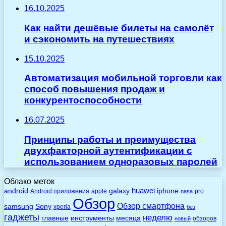
16.10.2025
Как найти дешёвые билеты на самолёт
и сэкономить на путешествиях
15.10.2025
Автоматизация мобильной торговли как
способ повышения продаж и
конкурентоспособности
16.07.2025
Принципы работы и преимущества
двухфакторной аутентификации с
использованием одноразовых паролей
Облако меток
huawei
android
galaxy
iphone
Android приложения
apple
pro
nasa
Обзор
Обзор смартфона
Sony
samsung
xperia
без
гаджеты
неделю
главные
инструменты
месяца
обзоров
новый