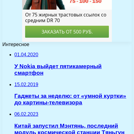
Интересное
01.04.2020
У Nokia выйдет пятикамерный
смартфон
15.02.2019
Гаджеты за неделю: от «умной куртки»
до картины-телевизора
06.02.2023
Китай запустил Мэнтянь, последний
модуль космической станции Тяньгун