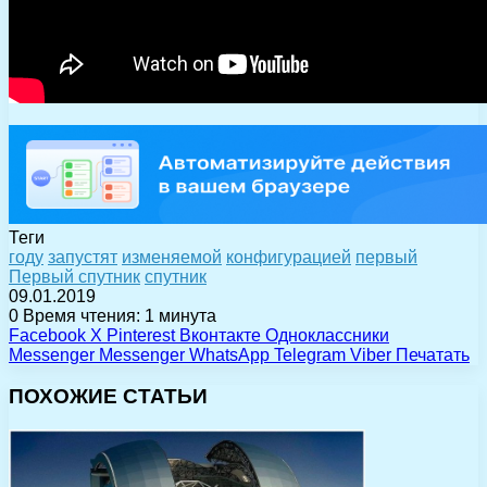
Теги
году
запустят
изменяемой
конфигурацией
первый
Первый спутник
спутник
09.01.2019
0
Время чтения: 1 минута
Facebook
X
Pinterest
Вконтакте
Одноклассники
Messenger
Messenger
WhatsApp
Telegram
Viber
Печатать
ПОХОЖИЕ СТАТЬИ