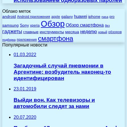
использованием одноразовых паролей
Облако меток
huawei
android
galaxy
iphone
Android приложения
apple
pro
nasa
Обзор
Обзор смартфона
Sony
samsung
xperia
без
гаджеты
неделю
главные
инструменты
месяца
обзоров
новый
смартфона
приложения
подборка
Популярные новости
01.03.2022
Загадочный случай пневмонии в
Аргентине: возбудитель наконец-то
идентифицирован
23.01.2019
Выйди вон. Как телевизоры и
автомобили следят за нами
20.07.2020