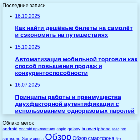
Последние записи
16.10.2025
Как найти дешёвые билеты на самолёт
и сэкономить на путешествиях
15.10.2025
Автоматизация мобильной торговли как
способ повышения продаж и
конкурентоспособности
16.07.2025
Принципы работы и преимущества
двухфакторной аутентификации с
использованием одноразовых паролей
Облако меток
huawei
android
galaxy
iphone
Android приложения
apple
pro
nasa
Обзор
Обзор смартфона
Sony
samsung
xperia
без