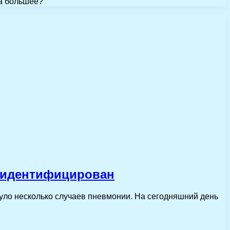
на большее?
о идентифицирован
уло несколько случаев пневмонии. На сегодняшний день