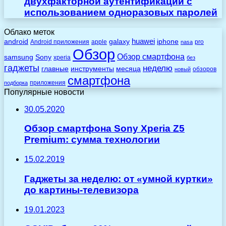
двухфакторной аутентификации с
использованием одноразовых паролей
Облако меток
huawei
android
galaxy
iphone
Android приложения
apple
pro
nasa
Обзор
Обзор смартфона
Sony
samsung
xperia
без
гаджеты
неделю
главные
инструменты
месяца
обзоров
новый
смартфона
приложения
подборка
Популярные новости
30.05.2020
Обзор смартфона Sony Xperia Z5
Premium: сумма технологии
15.02.2019
Гаджеты за неделю: от «умной куртки»
до картины-телевизора
19.01.2023