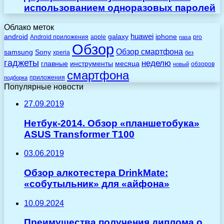
использованием одноразовых паролей
Облако меток
huawei
android
galaxy
iphone
Android приложения
apple
pro
nasa
Обзор
Обзор смартфона
Sony
samsung
xperia
без
гаджеты
неделю
главные
инструменты
месяца
обзоров
новый
смартфона
приложения
подборка
Популярные новости
27.09.2019
Нетбук-2014. Обзор «планшетобука»
ASUS Transformer T100
03.06.2019
Обзор алкотестера DrinkMate:
«cобутыльник» для «айфона»
10.09.2024
Преимущества получения диплома о