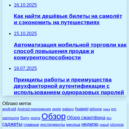
16.10.2025
Как найти дешёвые билеты на самолёт
и сэкономить на путешествиях
15.10.2025
Автоматизация мобильной торговли как
способ повышения продаж и
конкурентоспособности
16.07.2025
Принципы работы и преимущества
двухфакторной аутентификации с
использованием одноразовых паролей
Облако меток
huawei
android
galaxy
iphone
Android приложения
apple
pro
nasa
Обзор
Обзор смартфона
Sony
samsung
xperia
без
гаджеты
неделю
главные
инструменты
месяца
обзоров
новый