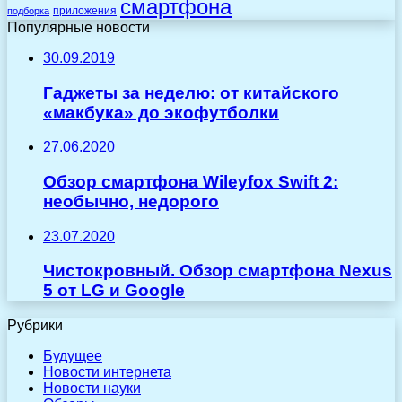
смартфона
приложения
подборка
Популярные новости
30.09.2019
Гаджеты за неделю: от китайского
«макбука» до экофутболки
27.06.2020
Обзор смартфона Wileyfox Swift 2:
необычно, недорого
23.07.2020
Чистокровный. Обзор смартфона Nexus
5 от LG и Google
Рубрики
Будущее
Новости интернета
Новости науки