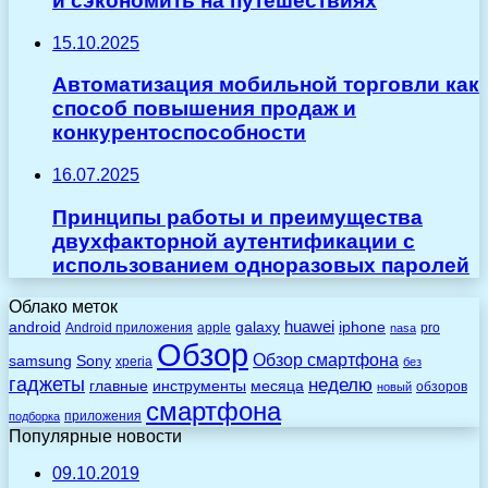
и сэкономить на путешествиях
15.10.2025
Автоматизация мобильной торговли как
способ повышения продаж и
конкурентоспособности
16.07.2025
Принципы работы и преимущества
двухфакторной аутентификации с
использованием одноразовых паролей
Облако меток
huawei
android
galaxy
iphone
Android приложения
apple
pro
nasa
Обзор
Обзор смартфона
Sony
samsung
xperia
без
гаджеты
неделю
главные
инструменты
месяца
обзоров
новый
смартфона
приложения
подборка
Популярные новости
09.10.2019