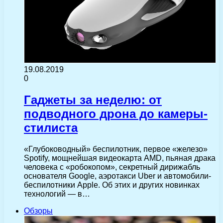
19.08.2019
0
Гаджеты за неделю: от
подводного дрона до камеры-
стилиста
«Глубоководный» беспилотник, первое «железо»
Spotify, мощнейшая видеокарта AMD, пьяная драка
человека с «робокопом», секретный дирижабль
основателя Google, аэротакси Uber и автомобили-
беспилотники Apple. Об этих и других новинках
технологий — в…
Обзоры