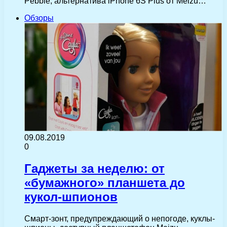
Pebble, альтернатива iPhone 6S Plus от Meizu…
Обзоры
09.08.2019
0
Гаджеты за неделю: от
«бумажного» планшета до
кукол-шпионов
Смарт-зонт, предупреждающий о непогоде, куклы-