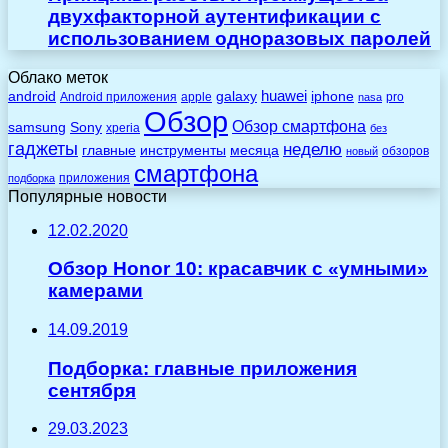
двухфакторной аутентификации с
использованием одноразовых паролей
Облако меток
huawei
android
galaxy
iphone
Android приложения
apple
pro
nasa
Обзор
Обзор смартфона
Sony
samsung
xperia
без
гаджеты
неделю
главные
инструменты
месяца
обзоров
новый
смартфона
приложения
подборка
Популярные новости
12.02.2020
Обзор Honor 10: красавчик с «умными»
камерами
14.09.2019
Подборка: главные приложения
сентября
29.03.2023